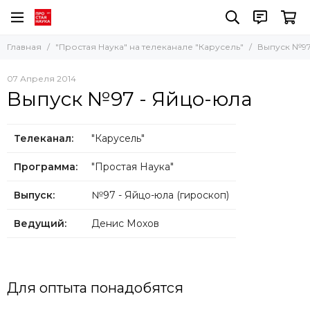
Главная
"Простая Наука" на телеканале "Карусель"
Выпуск №97
07 Апреля 2014
Выпуск №97 - Яйцо-юла
Телеканал:
"Карусель"
Программа:
"Простая Наука"
Выпуск:
№97 - Яйцо-юла (гироскоп)
Ведущий:
Денис Мохов
Для оптыта понадобятся