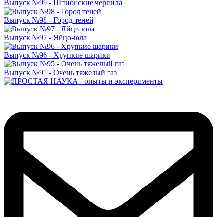
Выпуск №99 - Шпионские чернила
Выпуск №98 - Город теней
Выпуск №97 - Яйцо-юла
Выпуск №96 - Хрупкие шарики
Выпуск №95 - Очень тяжелый газ